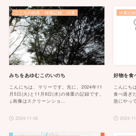
こころの絵具
体重記録
日常
体重記録
みちをあゆむこのいのち
好物を食
こんにちは、マリーです。先に、2024年11
こんにち
月5日(火)と11月6日(水)の体重の記録です。
食べ過ぎ
↓画像はスクリーンショ…
急にやっ
2024-11-06
2024-11