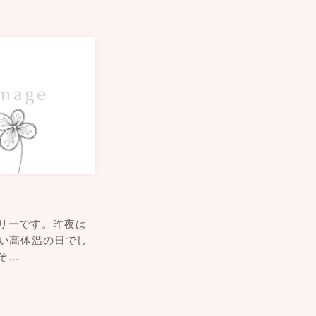
リーです。昨夜は
らい高体温の日でし
そ…