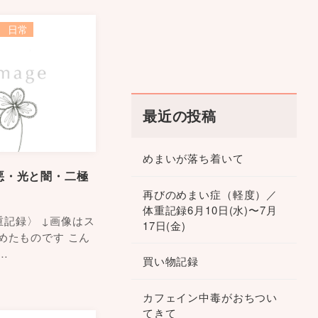
日常
最近の投稿
めまいが落ち着いて
悪・光と闇・二極
再びのめまい症（軽度）／
体重記録6月10日(水)〜7月
体重記録〉 ↓画像はス
17日(金)
めたものです こん
…
買い物記録
カフェイン中毒がおちつい
てきて