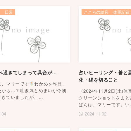
日常
こころの絵具
体重記録
べ過ぎてしまって具合が…
占いヒーリング・善と
化・縁を切ること
は、マリーです
わかめを昨日、
たから…？吐き気とめまいが今朝
〈2024年11月2日(土)
てきていましたが、…
クリーンショットをまと
ばんは、マリーです。い
-04
2024-11-02