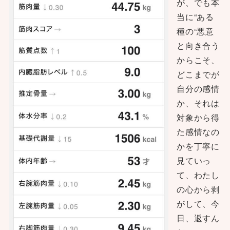
が、でも本
当に“ある
種の“悪意
と向き合う
からこそ、
どこまでが
自分の感情
か、それは
対象から得
た感情なの
かを丁寧に
見ていっ
て、わたし
の心から剥
がして、今
日、返すん