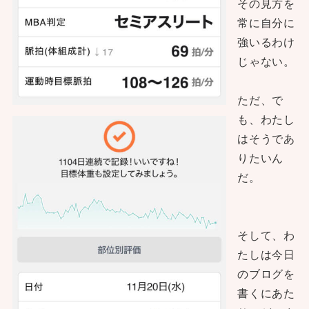
その見方を
常に自分に
強いるわけ
じゃない。
ただ、で
も、わたし
はそうであ
りたいん
だ。
そして、わ
たしは今日
のブログを
書くにあた