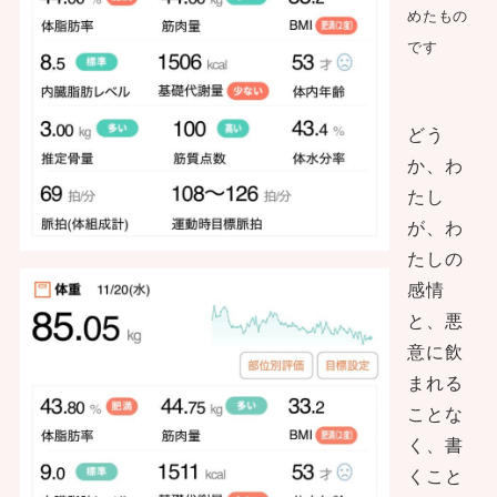
めたもの
です
どう
か、わ
たし
が、わ
たしの
感情
と、悪
意に飲
まれる
ことな
く、書
くこと