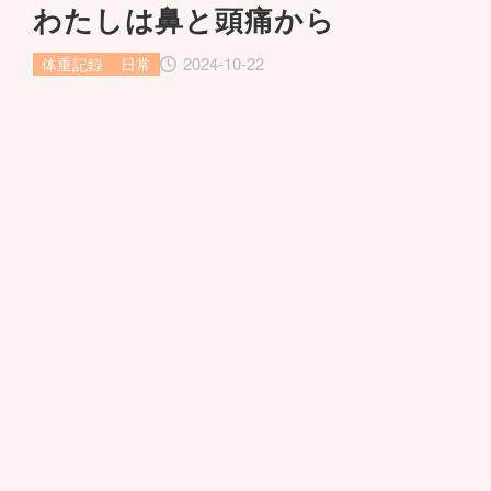
わたしは鼻と頭痛から
2024-10-22
体重記録
日常