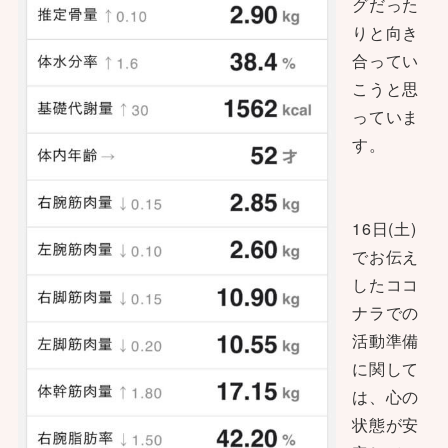
グだった
りと向き
合ってい
こうと思
っていま
す。
16日(土)
でお伝え
したココ
ナラでの
活動準備
に関して
は、心の
状態が安