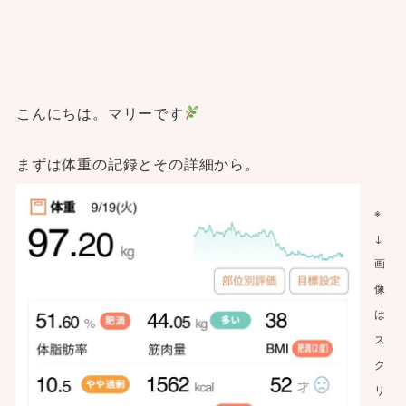
こんにちは。マリーです
まずは体重の記録とその詳細から。
※
↓
画
像
は
ス
ク
リ