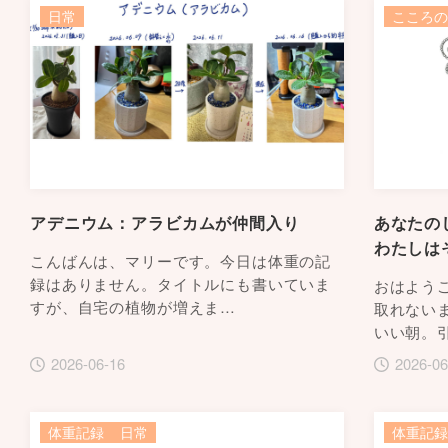
日常
こころの
アデニウム：アラビカムが仲間入り
あなたの
わたしは
こんばんは、マリーです。今日は体重の記
録はありません。タイトルにも書いていま
おはよう
すが、自宅の植物が増えま…
取れない
いい朝。
2026-06-16
2026-06
体重記録
日常
体重記録