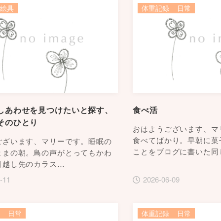
絵具
体重記録
日常
しあわせを見つけたいと探す、
食べ活
そのひとり
おはようございます、マ
食べてばかり。早朝に菓
ございます、マリーです。睡眠の
ことをブログに書いた同
ままの朝。鳥の声がとってもかわ
引越し先のカラス…
-11
2026-06-09
日常
体重記録
日常