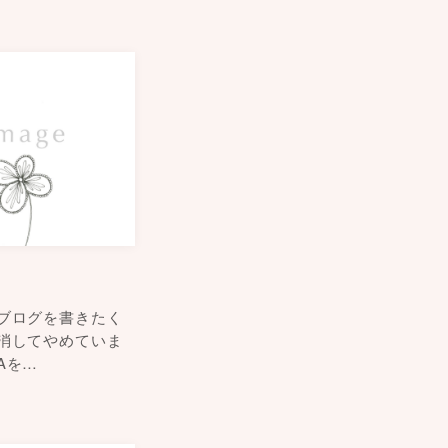
ブログを書きたく
消してやめていま
Aを…