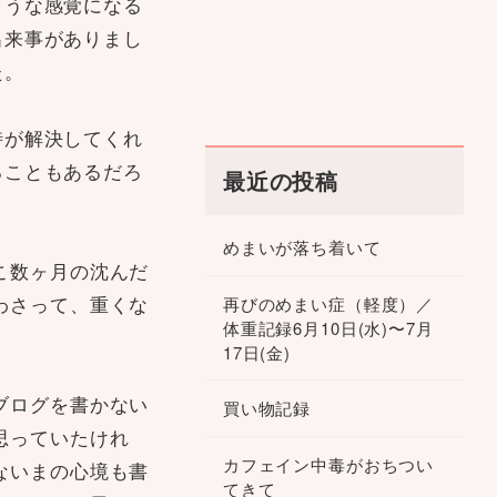
ような感覚になる
出来事がありまし
た。
時が解決してくれ
ることもあるだろ
最近の投稿
めまいが落ち着いて
こ数ヶ月の沈んだ
わさって、重くな
再びのめまい症（軽度）／
体重記録6月10日(水)〜7月
17日(金)
ブログを書かない
買い物記録
思っていたけれ
カフェイン中毒がおちつい
ないまの心境も書
てきて