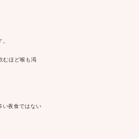
す。
飲むほど喉も渇
多い夜食ではない