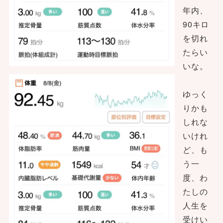
年内、
90キロ
を切れ
たらい
いな。
ゆっく
りかも
しれな
いけれ
ど、も
う一
度、わ
たしの
人生を
受けい