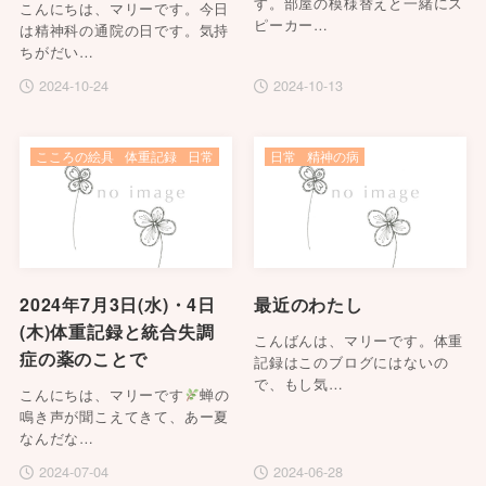
す。部屋の模様替えと一緒にス
こんにちは、マリーです。今日
ピーカー…
は精神科の通院の日です。気持
ちがだい…
2024-10-24
2024-10-13
こころの絵具
体重記録
日常
日常
精神の病
2024年7月3日(水)・4日
最近のわたし
(木)体重記録と統合失調
こんばんは、マリーです。体重
症の薬のことで
記録はこのブログにはないの
で、もし気…
こんにちは、マリーです
蝉の
鳴き声が聞こえてきて、あー夏
なんだな…
2024-07-04
2024-06-28