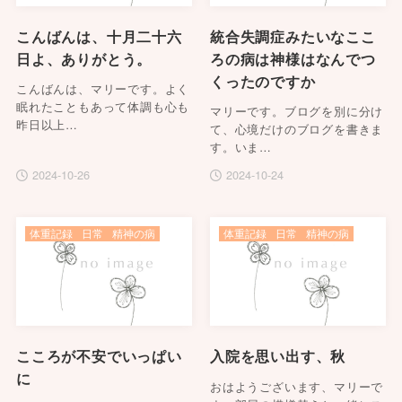
こんばんは、十月二十六
統合失調症みたいなここ
日よ、ありがとう。
ろの病は神様はなんでつ
くったのですか
こんばんは、マリーです。よく
眠れたこともあって体調も心も
マリーです。ブログを別に分け
昨日以上…
て、心境だけのブログを書きま
す。いま…
2024-10-26
2024-10-24
体重記録
日常
精神の病
体重記録
日常
精神の病
こころが不安でいっぱい
入院を思い出す、秋
に
おはようございます、マリーで