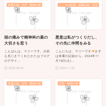
体重記録
日常
精神の病
こころの絵具
体重記録
日常
頭の痛みで精神科の薬の
悪意は私がつくりだし、
大切さを思う
その先に仲間をみる
こんばんは、マリーです。以前
こんにちは、マリーです
まず
も見にきてくれたかたはブログ
は体重の記録から。2024年11
のデザイ…
月19日(火)…
2025-06-24
2024-11-22
体重記録
日常
精神の病
日常
精神の病