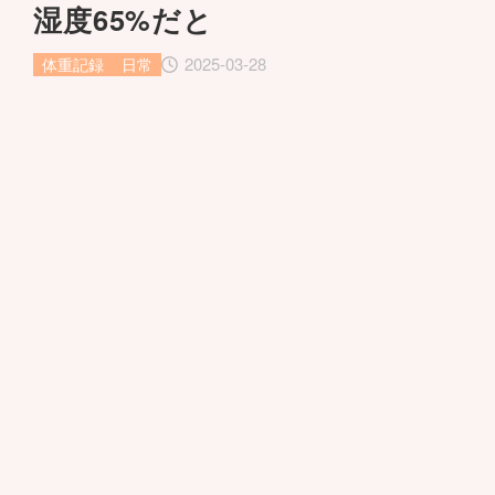
湿度65%だと
2025-03-28
体重記録
日常