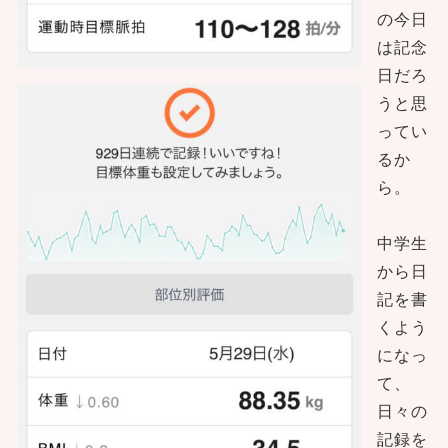
の今日
は記念
日だろ
うと思
ってい
るか
ら。
中学生
から日
記を書
くよう
になっ
て、
日々の
記録を