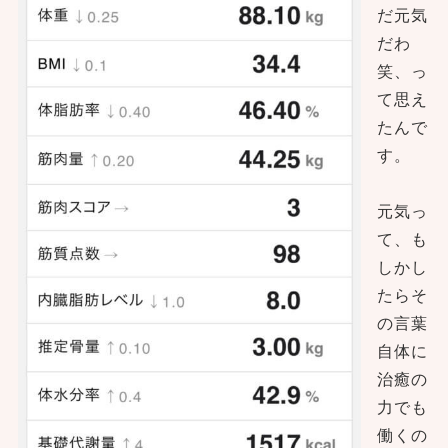
だ元気
だわ
笑、っ
て思え
たんで
す。
元気っ
て、も
しかし
たらそ
の言葉
自体に
治癒の
力でも
働くの