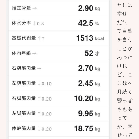
たしは
幸せ
だ“っ
て言葉
を言う
ことが
あった
けれ
ど、こ
こ数ヶ
月続く
鬱っぽ
さもあ
って
か、幸
せって