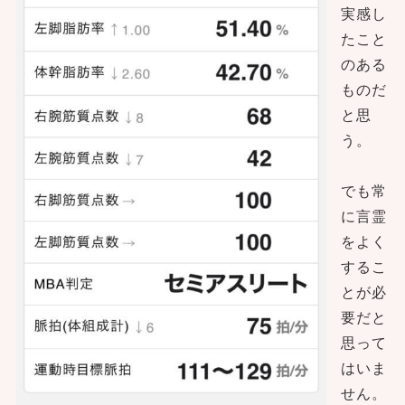
実感し
たこと
のある
ものだ
と思
う。
でも常
に言霊
をよく
するこ
とが必
要だと
思って
はいま
せん。