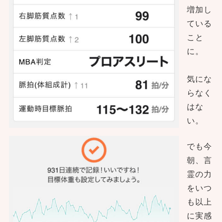
増加し
ている
こと
に。
気にな
らなく
はな
い。
でも今
朝、言
霊の力
をいつ
も以上
に実感