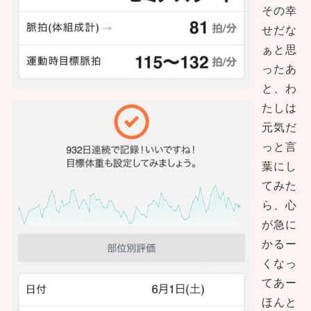
その幸
せだな
ぁと思
ったあ
と、わ
たしは
元気だ
っと言
葉にし
てみた
ら、心
が急に
かるー
くなっ
てあー
ほんと