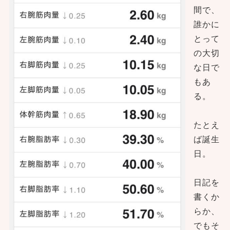
間で、
誰かに
とって
の大切
な日で
もあ
る。
たとえ
ば誕生
日。
日記を
書くか
らか、
でもそ