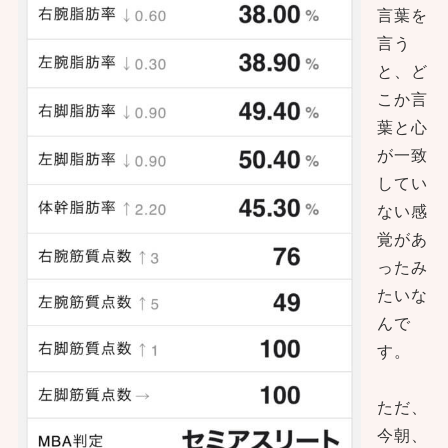
言葉を
言う
と、ど
こか言
葉と心
が一致
してい
ない感
覚があ
ったみ
たいな
んで
す。
ただ、
今朝、