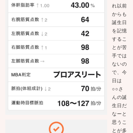
れ以前
からも
誕生日
を記憶
するこ
とが苦
手では
ないの
で、今
日は
○○さ
んの誕
生日だ
なーと
思うこ
とが多