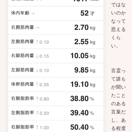
ではな
いのか
なって
思える
くら
い。
言霊っ
て誰も
が聞い
たこと
のある
言葉だ
し、あ
る程度