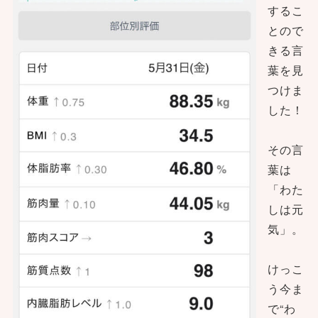
するこ
とので
きる言
葉を見
つけま
した！
その言
葉は
「わた
しは元
気」。
けっこ
う今ま
で“わ