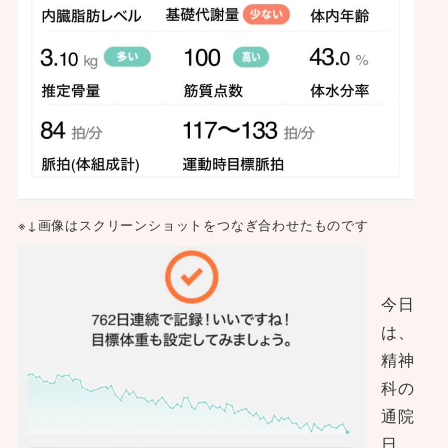
※↓画像はスクリーンショットをつなぎ合わせたものです
今日
は、
精神
科の
通院
日。