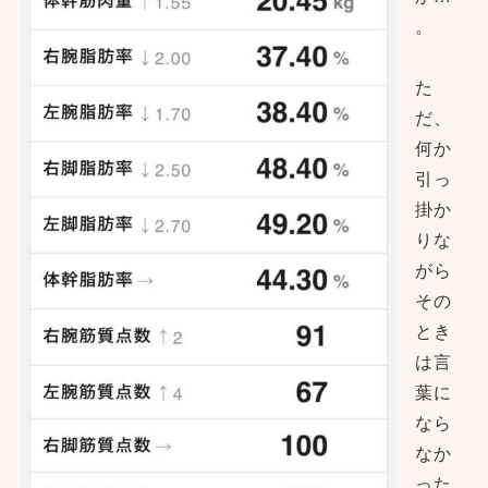
。
た
だ、
何か
引っ
掛か
りな
がら
その
とき
は言
葉に
なら
なか
った