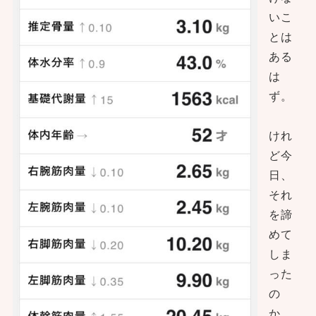
いこ
とは
ある
は
ず。
けれ
ど今
日、
それ
を諦
めて
しま
った
の
か…