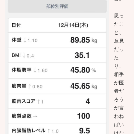
思っ
たこ
と、
意見
だっ
た
り、
相手
が医
者だ
ろう
が言
わね
ばい
けな